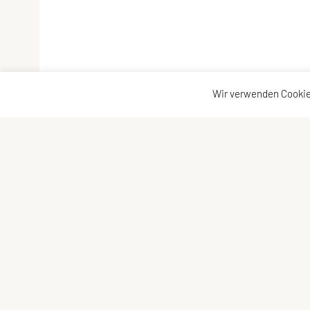
Wir verwenden Cookie
SPORTUNION Eichgraben
Kontaktad
Lenaustr. 12 , 3032 Eichgraben
Kontakt
Tel: +43 676 / 51 0 33 59
Vorstand
E-Mail:
eichgraben@sportunion.at
ZVR-Zahl: 134067819