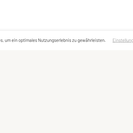
s, um ein optimales Nutzungserlebnis zu gewährleisten.
Einstellun
ressen
Schnellzugriff
Meta
Team
Impressum
Sportangebote
Sitemap
Datenschutzerklärung