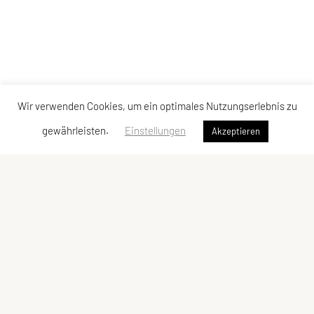
Wir verwenden Cookies, um ein optimales Nutzungserlebnis zu
gewährleisten.
Einstellungen
Akzeptieren
SPORTUNION Eichgraben
Lenaustr. 12 , 3032 Eichgraben
Tel: +43 676 / 51 0 33 59
E-Mail:
eichgraben@sportunion.at
ZVR-Zahl: 134067819