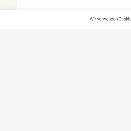
Wir verwenden Cookie
SPORTUNION Eichgraben
Kontaktad
Lenaustr. 12 , 3032 Eichgraben
Kontakt
Tel: +43 676 / 51 0 33 59
Vorstand
E-Mail:
eichgraben@sportunion.at
ZVR-Zahl: 134067819