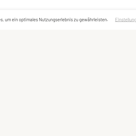
s, um ein optimales Nutzungserlebnis zu gewährleisten.
Einstellun
ressen
Schnellzugriff
Meta
Team
Impressum
Sportangebote
Sitemap
Datenschutzerklärung