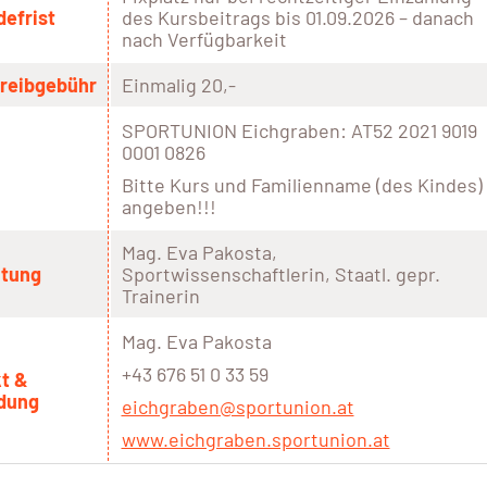
efrist
des Kursbeitrags bis 01.09.2026 – danach
nach Verfügbarkeit
reibgebühr
Einmalig 20,-
SPORTUNION Eichgraben: AT52 2021 9019
0001 0826
Bitte Kurs und Familienname (des Kindes)
angeben!!!
Mag. Eva Pakosta,
itung
Sportwissenschaftlerin, Staatl. gepr.
Trainerin
Mag. Eva Pakosta
+43 676 51 0 33 59
t &
dung
eichgraben@sportunion.at
www.eichgraben.sportunion.at