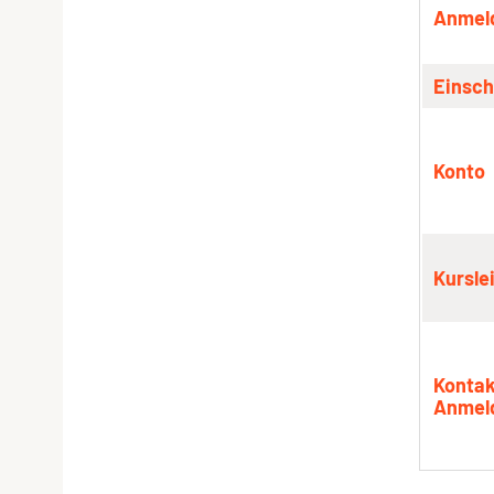
Anmeld
Einsch
Konto
Kursle
Kontak
Anmel