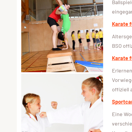
Ballspie
eingega
Karate f
Altersg
BSO offi
Karate 
Erlernen
Vorwieg
offiziel
Sportc
Eine Woc
verschie