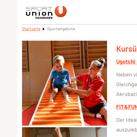
Startseite
Sportangebote
Kursü
Ugotchi
Neben vi
Gleichge
Akrobati
FIT&FU
Der idea
auszuleb