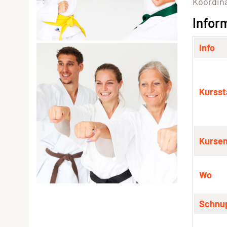
Koordina
Infor
Info
Kursst
Kurse
Wo
Schnu